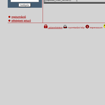
belépés
regisztráció
elfelejtett jelszó
adatvédelem
nyomtatási kép
impresszum