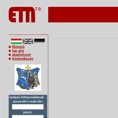
7.0
főmenü
lap alja
alaphelyzet
kijelentkezés
belépés felhasználóknak
azonosító e-mail cím:
jelszó: