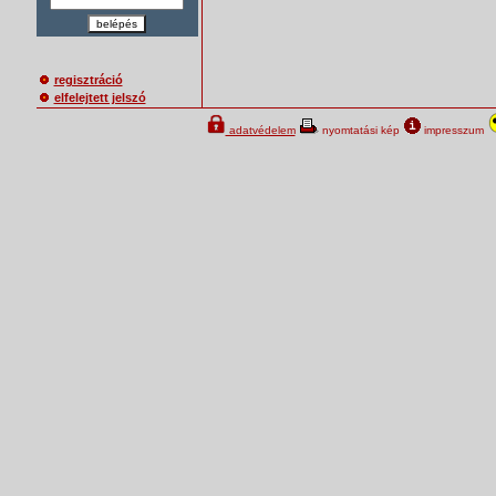
belépés
regisztráció
elfelejtett jelszó
adatvédelem
nyomtatási kép
impresszum