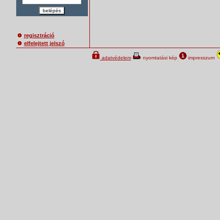
belépés
regisztráció
elfelejtett jelszó
adatvédelem
nyomtatási kép
impresszum