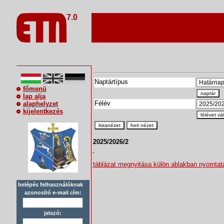
7.0
Naptártípus
főmenü
naptár
lap alja
Félév
alaphelyzet
kijelentkezés
félévet vá
listanézet
heti nézet
2025/2026/2
táblázat megnyitása külön ablakban nyomta
belépés felhasználóknak
azonosító e-mail cím:
jelszó: