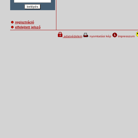
belépés
regisztráció
elfelejtett jelszó
adatvédelem
nyomtatási kép
impresszum