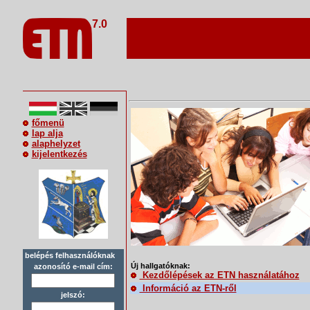
7.0
főmenü
lap alja
alaphelyzet
kijelentkezés
belépés felhasználóknak
Új hallgatóknak:
azonosító e-mail cím:
Kezdőlépések az ETN használatához
Információ az ETN-ről
jelszó: